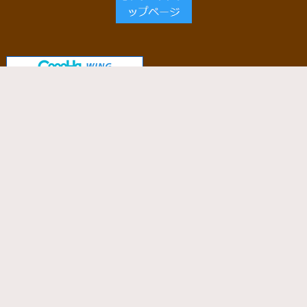
当サイトで使用しているサーバー
「ConoHa WING」