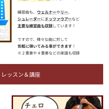
練習曲も、
ウェルナー
や
リー
、
シュレーダー
に
ドッツァウアー
など
主要な練習曲も収録
しています！
ですので、様々な曲に対して
気軽に弾いてみる事ができます
！
※２重奏や４重奏などの楽譜も収録
 レッスン＆講座