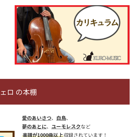
ェロ の本棚
愛のあいさつ
、
白鳥
、
夢のあとに
、
ユーモレスク
など
楽譜が1000曲以上
収録されています！