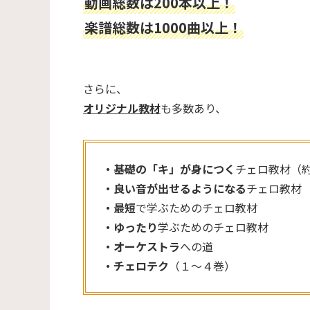
動画総数は200本以上！
楽譜総数は1000曲以上！
さらに、
オリジナル教材
も多数あり、
・基礎の「キ」が身につく
チェロ教材（
・良い音が出せるようになる
チェロ教材
・最短
で学ぶためのチェロ教材
・ゆったり
学ぶためのチェロ教材
・オーケストラ
への道
・チェロテク
（１～４巻）