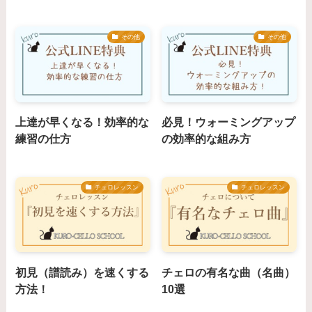
その他
その他
上達が早くなる！効率的な
必見！ウォーミングアップ
練習の仕方
の効率的な組み方
チェロレッスン
チェロレッスン
初見（譜読み）を速くする
チェロの有名な曲（名曲）
方法！
10選