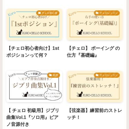
チェロ初心者
チェロレッスン
【チェロ初心者向け】1st
【チェロ】 ボーイング の
ポジションって何？
仕方『基礎編』
楽譜
チェロレッスン
【 チェロ 初級用】ジブリ
【弦楽器】練習前のストレ
曲集Vol.1『ソロ用』ピア
ッチ！
ノ音源付き