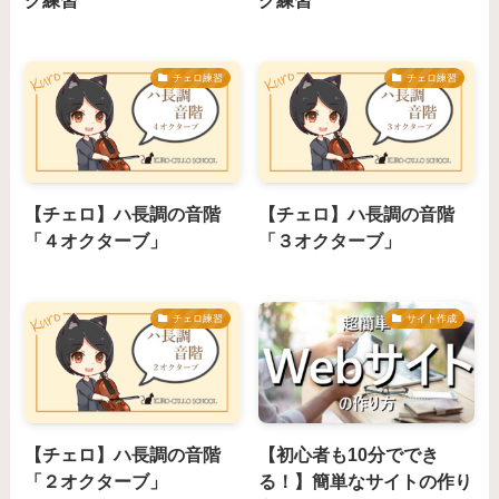
グ練習
グ練習
チェロ練習
チェロ練習
【チェロ】ハ長調の音階
【チェロ】ハ長調の音階
「４オクターブ」
「３オクターブ」
チェロ練習
サイト作成
【チェロ】ハ長調の音階
【初心者も10分ででき
「２オクターブ」
る！】簡単なサイトの作り