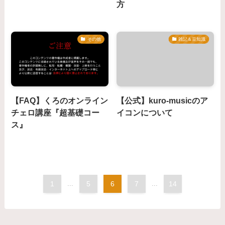
方
その他
雑記＆豆知識
【FAQ】くろのオンライン
【公式】kuro-musicのア
チェロ講座『超基礎コー
イコンについて
ス』
1
...
5
6
7
...
14