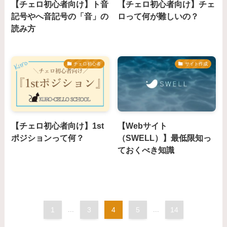
【チェロ初心者向け】ト音
【チェロ初心者向け】チェ
記号やへ音記号の「音」の
ロって何が難しいの？
読み方
チェロ初心者
サイト作成
【チェロ初心者向け】1st
【Webサイト
ポジションって何？
（SWELL）】最低限知っ
ておくべき知識
1
...
3
4
5
...
14