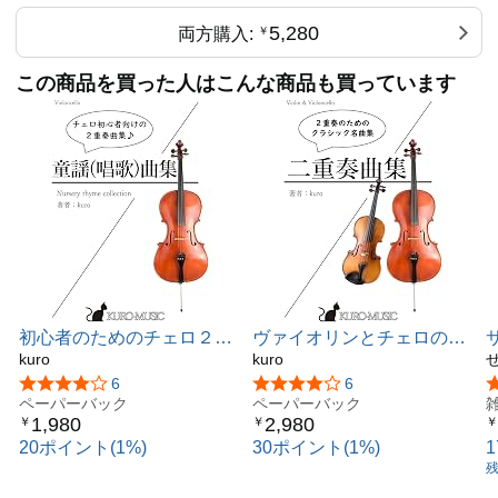
5,280
両方購入:
￥
この商品を買った人はこんな商品も買っています
初心者のためのチェロ２重
ヴァイオリンとチェロのた
奏曲集『童謡(唱歌)曲集』/
kuro
めの２重奏曲集『クラシッ
kuro
kuro 著 / 楽譜
ク名曲集』/ kuro 著 / 楽譜
5つ星のうち4.2
6
5つ星のうち4.1
6
ペーパーバック
ペーパーバック
1,980
2,980
￥
￥
￥
20ポイント(1%)
30ポイント(1%)