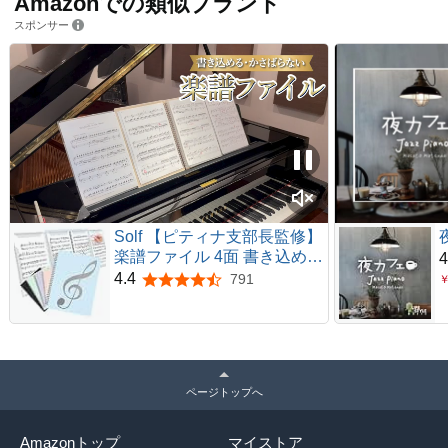
Amazonでの類似ブランド
スポンサー
Solf 【ピティナ支部長監修】
楽譜ファイル 4面 書き込める
4
台紙 見開き A4 10枚/40面 ピ
4.4
791
5つ星のうち4.4
アノ 伴奏 (アイスブルー)1冊
ページトップへ
Amazonトップ
マイストア