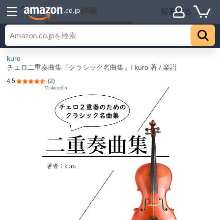
詳細
.co.jp
探索する
トップ
kuro
チェロ二重奏曲集『クラシック名曲集』/ kuro 著 / 楽譜
4.5
(2)
5つ星のうち4.5