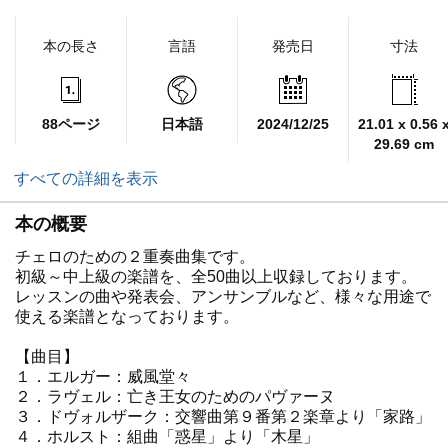
本の長さ
言語
発売日
寸法
88ページ
日本語
2024/12/25
21.01 x 0.56 
29.69 cm
すべての詳細を表示
本の概要
チェロのための２重奏曲集です。
初級～中上級の楽譜を、全50曲以上収録しております。
レッスンの曲や発表会、アンサンブルなど、様々な用途で
使える楽譜となっております。
【曲目】
１．エルガー：威風堂々
２．ラヴェル：亡き王女のためのパヴァーヌ
３．ドヴォルザーク：交響曲第９番第２楽章より「家路」
４．ホルスト：組曲「惑星」より「木星」