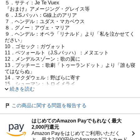
５．サティ：Je Te Vuex
『おまけ』アメージング・グレイス等
６．J.S.バッハ：G線上のアリア
７．ヘンデル：ユダス・マカベウス
８．グノー：アヴェ・マリア
９．ヘンデル：オペラ「リナルド」より「私を泣かせてく
ださい」
10．ゴセック：ガヴォット
11．ペツォールト（J.S.バッハ）：メヌエット
12．メンデルスゾーン：歌の翼に
13．プッチーニ：歌劇「トゥーランドット」より「誰も寝
てはならぬ」
14．マクダウェル：野ばらに寄す
15．シューマン：トロイメライ
続きを読む
16．ドヴォルザーク：ユーモレスク
17．パッヘルベル：カノン
18．ブラームス：ワルツOp.39-15
この商品に関する問題を報告する
19．J.S.バッハ：アリオーソ
20．マスカーニ：カヴァレリア・ルスティカーナ
はじめてのAmazon Payでもれなく最大
21．J.S.バッハ：主よ人の望みの喜びよBWV147
2,000円還元
22．ショパン：ノクターンOp.9 No.2
Amazon Payをはじめてご利用いただく
23．リスト：愛の夢No.3
と、最大2,000円分のAmazonギフトカード