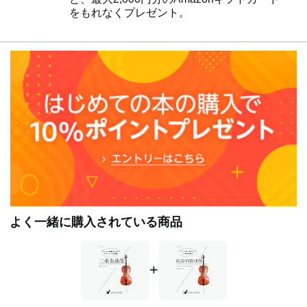
24．シューベルト：アヴェ・マリア
をもれなくプレゼント。
『おまけ』
25．ビゼー：オペラ「カルメン」より「ハバネラ」
26．ラフマニノフ：ヴォカリーズ
27．グリーグ：朝
28．J.S.バッハ：ガヴォット
29．ヘンデル：ホーンパイプ
30．エルガー：愛の挨拶
31．シューマン：「子供の情景」より「知らない国々」
32．グリーグ：山の魔王の宮殿にて
33．チャイコフスキー：くるみ割り人形より「行進曲」
※一部short ver.としてアレンジしている楽曲もございま
す。
『おまけ』リー：22のとてもやさしいデュエットop.126
※こちらの楽譜は、チェロ学習サイト『アダージョ』に収
よく一緒に購入されている商品
録されている楽譜です。興味のある方は下記URLからご覧
ください。
https://kuro-cello.com/school-site-introduction/
+