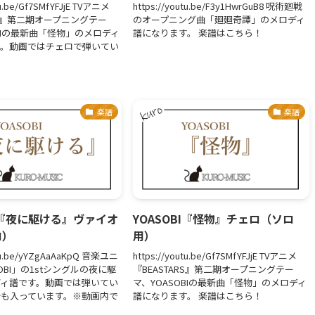
tu.be/Gf7SMfYFJjE TVアニメ
https://youtu.be/F3y1HwrGuB8 呪術廻戦
RS』第二期オープニングテー
のオープニング曲「廻廻奇譚」のメロディ
OBIの最新曲「怪物」のメロディ
譜になります。 楽譜はこちら！
す。動画ではチェロで弾いてい
楽譜
楽譜
BI『夜に駆ける』ヴァイオ
YOASOBI『怪物』チェロ（ソロ
ロ）
用）
utu.be/yYZgAaAaKpQ 音楽ユニ
https://youtu.be/Gf7SMfYFJjE TVアニメ
OBI」の1stシングルの夜に駆
『BEASTARS』第二期オープニングテー
ディ譜です。動画では弾いてい
マ、YOASOBIの最新曲「怪物」のメロディ
分も入っています。※動画内で
譜になります。 楽譜はこちら！