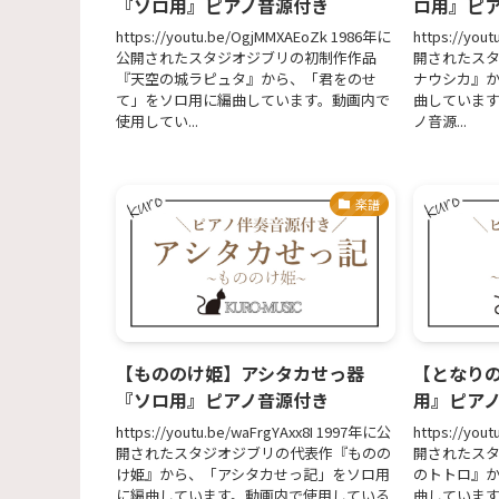
『ソロ用』ピアノ音源付き
ロ用』ピ
https://youtu.be/OgjMMXAEoZk 1986年に
https://you
公開されたスタジオジブリの初制作作品
開されたス
『天空の城ラピュタ』から、「君をのせ
ナウシカ』
て」をソロ用に編曲しています。動画内で
曲していま
使用してい...
ノ音源...
楽譜
【もののけ姫】アシタカせっ器
【となり
『ソロ用』ピアノ音源付き
用』ピア
https://youtu.be/waFrgYAxx8I 1997年に公
https://you
開されたスタジオジブリの代表作『ものの
開されたス
け姫』から、「アシタカせっ記」をソロ用
のトトロ』
に編曲しています。動画内で使用している
曲していま