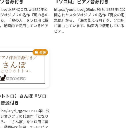
アノ音源付き
『ソロ用』ピアノ音源付き
tu.be/tlx9P4QOZUw 1982年公
https://youtu.be/g0Bubo96i9s 1989年に公
タジオジブリの名作『風の谷の
開されたスタジオジブリの名作『魔女の宅
から、「鳥の人」をソロ用に編
急便』から、「海の見える町」を、ソロ用
す。動画内で使用しているピア
に編曲しています。動画内で使用している
ピア...
楽譜
のトトロ】さんぽ『ソロ
ノ音源付き
tu.be/-Gytl_qgcW8 1988年に公
タジオジブリの代表作『となり
から、「さんぽ」をソロ用に編
す。動画内で使用しているピア