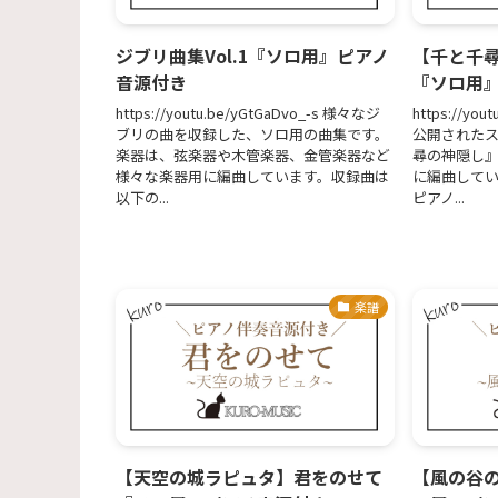
ジブリ曲集Vol.1『ソロ用』ピアノ
【千と千
音源付き
『ソロ用
https://youtu.be/yGtGaDvo_-s 様々なジ
https://you
ブリの曲を収録した、ソロ用の曲集です。
公開された
楽器は、弦楽器や木管楽器、金管楽器など
尋の神隠し
様々な楽器用に編曲しています。収録曲は
に編曲して
以下の...
ピアノ...
楽譜
【天空の城ラピュタ】君をのせて
【風の谷