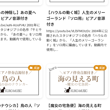
尋の神隠し】あの夏へ
【ハウルの動く城】人生のメリー
』ピアノ音源付き
ゴーランド『ソロ用』ピアノ音源
付き
tu.be/xuN-AUoPi4U 2001年に
スタジオジブリの名作『千と千
https://youtu.be/VLl5FMOIzDc 2004年に公
』から、「あの夏へ」をソロ用
開されたスタジオジブリの名作『ハウルの
います。動画内で使用している
動く城』から、「人生のメリーゴーラン
ド」をソロ用に編曲しています。動画内で
使用し...
楽譜
楽譜
のナウシカ】鳥の人『ソ
【魔女の宅急便】海の見える町