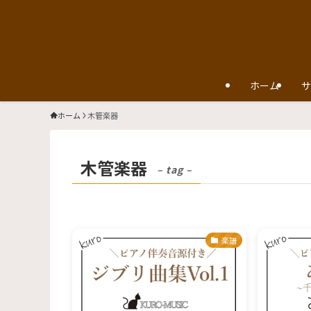
ホーム
サ
ホーム
木管楽器
木管楽器
– tag –
楽譜