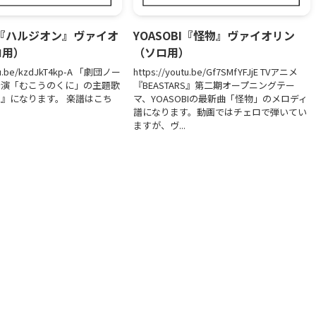
BI『ハルジオン』ヴァイオ
YOASOBI『怪物』ヴァイオリン
ロ用）
（ソロ用）
utu.be/kzdJkT4kp-A 「劇団ノー
https://youtu.be/Gf7SMfYFJjE TVアニメ
公演「むこうのくに」の主題歌
『BEASTARS』第二期オープニングテー
』になります。 楽譜はこち
マ、YOASOBIの最新曲「怪物」のメロディ
譜になります。動画ではチェロで弾いてい
ますが、ヴ...