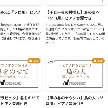
Vol.1『ソロ用』ピアノ
【千と千尋の神隠し】あの夏へ
『ソロ用』ピアノ音源付き
utu.be/yGtGaDvo_-s 様々なジ
https://youtu.be/xuN-AUoPi4U 2001年に
収録した、ソロ用の曲集です。
公開されたスタジオジブリの名作『千と千
楽器や木管楽器、金管楽器など
尋の神隠し』から、「あの夏へ」をソロ用
用に編曲しています。収録曲は
に編曲しています。動画内で使用している
ピアノ...
楽譜
楽譜
城ラピュタ】君をのせて
【風の谷のナウシカ】鳥の人『ソ
』ピアノ音源付き
ロ用』ピアノ音源付き