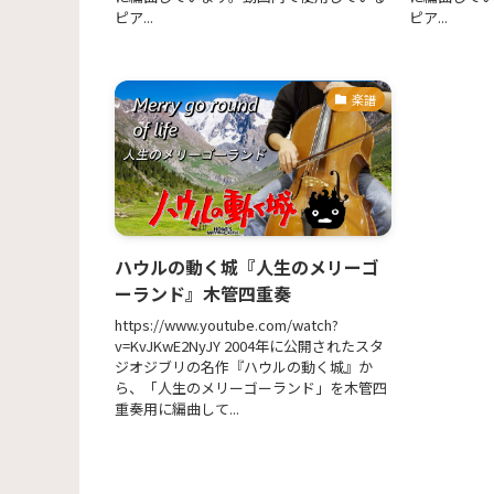
ピア...
ピア...
楽譜
ハウルの動く城『人生のメリーゴ
ーランド』木管四重奏
https://www.youtube.com/watch?
v=KvJKwE2NyJY 2004年に公開されたスタ
ジオジブリの名作『ハウルの動く城』か
ら、「人生のメリーゴーランド」を木管四
重奏用に編曲して...