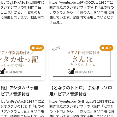
utu.be/OgjMMXAEoZk 1986年に
https://youtu.be/tlx9P4QOZUw 1982年公
スタジオジブリの初制作作品
開されたスタジオジブリの名作『風の谷の
ラピュタ』から、「君をのせ
ナウシカ』から、「鳥の人」をソロ用に編
用に編曲しています。動画内で
曲しています。動画内で使用しているピア
ノ音源...
楽譜
楽譜
け姫】アシタカせっ器
【となりのトトロ】さんぽ『ソロ
』ピアノ音源付き
用』ピアノ音源付き
tu.be/waFrgYAxx8I 1997年に公
https://youtu.be/-Gytl_qgcW8 1988年に公
タジオジブリの代表作『ものの
開されたスタジオジブリの代表作『となり
、「アシタカせっ記」をソロ用
のトトロ』から、「さんぽ」をソロ用に編
います。動画内で使用している
曲しています。動画内で使用しているピア