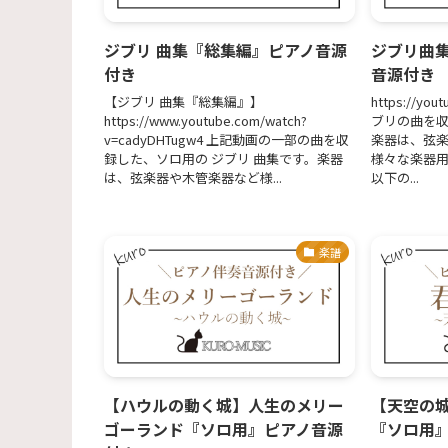
ジブリ 曲集『総集編』ピアノ音源
ジブリ曲集
付き
音源付き
【ジブリ 曲集『総集編』】
https://yo
https://www.youtube.com/watch?
ブリの曲を
v=cadyDHTugw4 上記動画の一部の曲を収
楽器は、弦
録した、ソロ用の ジブリ 曲集です。楽器
様々な楽器
は、弦楽器や木管楽器など様...
以下の...
楽譜
【ハウルの動く城】人生のメリー
【天空の
ゴーランド『ソロ用』ピアノ音源
『ソロ用