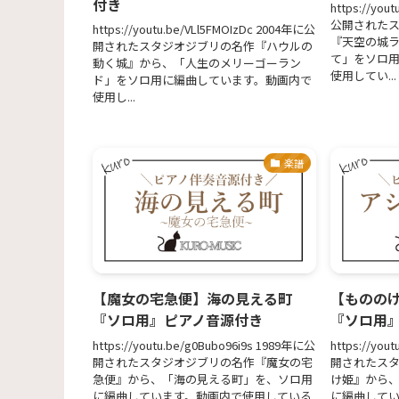
付き
https://yo
公開された
https://youtu.be/VLl5FMOIzDc 2004年に公
『天空の城
開されたスタジオジブリの名作『ハウルの
て」をソロ
動く城』から、「人生のメリーゴーラン
使用してい...
ド」をソロ用に編曲しています。動画内で
使用し...
楽譜
【魔女の宅急便】海の見える町
【ものの
『ソロ用』ピアノ音源付き
『ソロ用
https://youtu.be/g0Bubo96i9s 1989年に公
https://you
開されたスタジオジブリの名作『魔女の宅
開されたス
急便』から、「海の見える町」を、ソロ用
け姫』から
に編曲しています。動画内で使用している
に編曲して