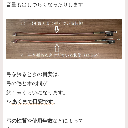
音量も出しづらくなったりします。
弓を張るときの
目安
は、
弓の毛と木の間が
約１㎝くらいになります。
※
あくまで目安です
。
弓の性質
や
使用年数
などによって