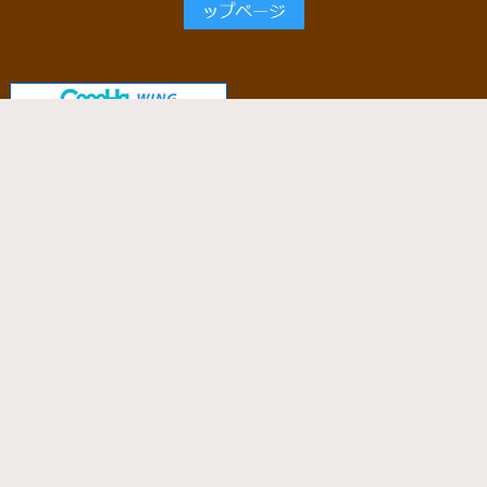
当サイトで使用しているサーバー
「ConoHa WING」