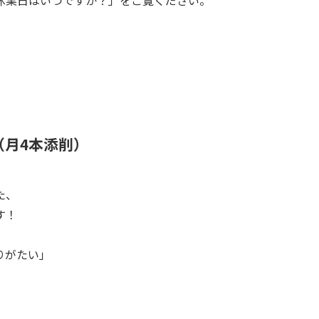
（月4本添削）
た、
す！
りがたい」