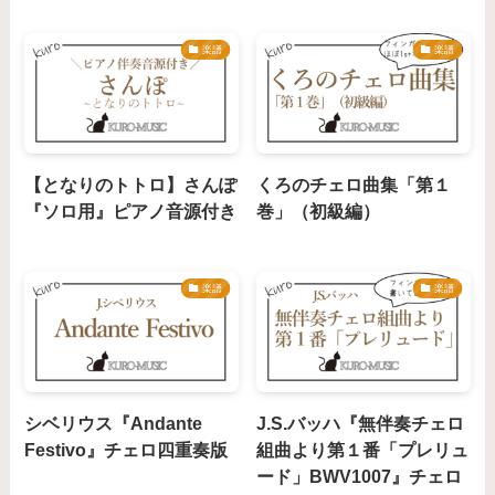
楽譜
楽譜
【となりのトトロ】さんぽ
くろのチェロ曲集「第１
『ソロ用』ピアノ音源付き
巻」（初級編）
楽譜
楽譜
シベリウス『Andante
J.S.バッハ『無伴奏チェロ
Festivo』チェロ四重奏版
組曲より第１番「プレリュ
ード」BWV1007』チェロ