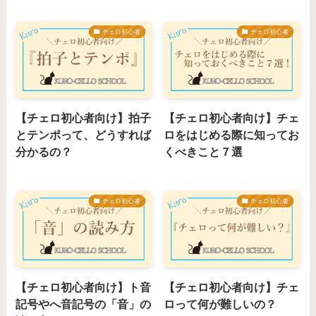
チェロ初心者
チェロ初心者
【チェロ初心者向け】拍子
【チェロ初心者向け】チェ
とテンポって、どうすれば
ロをはじめる際に知ってお
分かるの？
くべきこと７選
チェロ初心者
チェロ初心者
【チェロ初心者向け】ト音
【チェロ初心者向け】チェ
記号やへ音記号の「音」の
ロって何が難しいの？