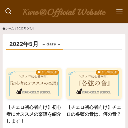
ホーム
2022年
5月
2022年5月
– date –
チェロ初心者
チェロ初心者
【チェロ初心者向け】初心
【チェロ初心者向け】チェ
者にオススメの楽譜を紹介
ロの各弦の音は、何の音？
します！