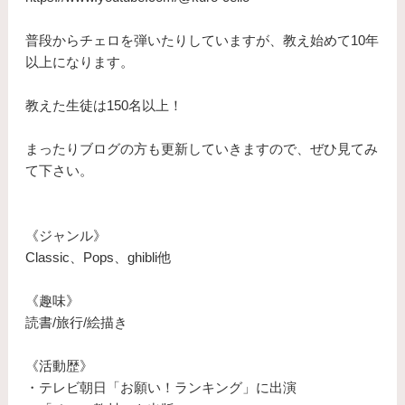
普段からチェロを弾いたりしていますが、教え始めて10年
以上になります。
​教えた生徒は150名以上！
まったりブログの方も更新していきますので、ぜひ見てみ
て下さい。
《ジャンル》
Classic、Pops、ghibli他
《趣味》
読書/旅行/絵描き
《活動歴》
・テレビ朝日「お願い！ランキング」に出演