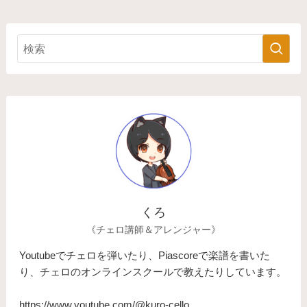
くろ
《チェロ講師＆アレンジャー》
Youtubeでチェロを弾いたり、Piascoreで楽譜を書いた
り、チェロのオンラインスクールで教えたりしています。
https://www.youtube.com/@kuro-cello