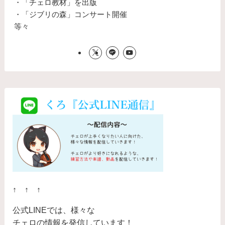
・「チェロ教材」を出版
・「ジブリの森」コンサート開催
等々
↑ ↑ ↑
公式LINEでは、様々な
チェロの情報を発信しています！