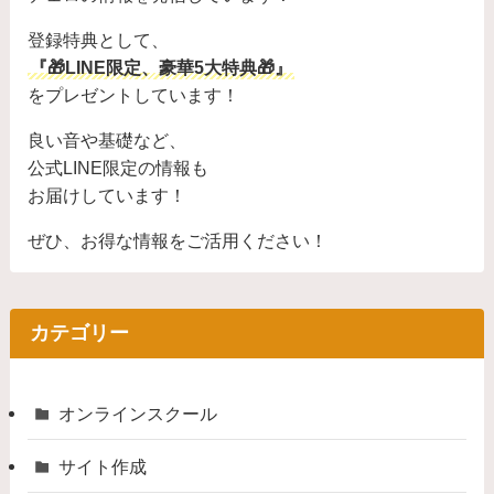
登録特典として、
『🎁LINE限定、豪華5大特典🎁』
をプレゼントしています！
良い音や基礎など、
公式LINE限定の情報も
お届けしています！
ぜひ、お得な情報をご活用ください！
カテゴリー
オンラインスクール
サイト作成