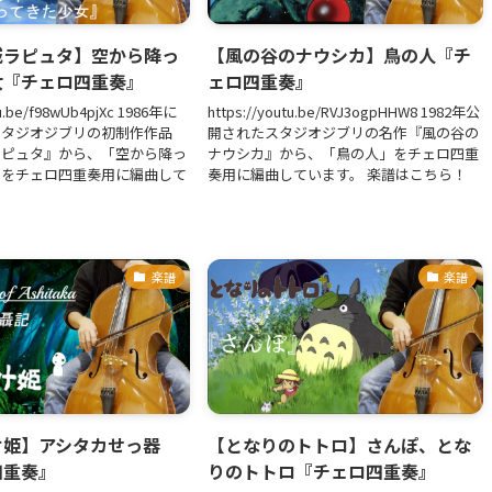
城ラピュタ】空から降っ
【風の谷のナウシカ】鳥の人『チ
女『チェロ四重奏』
ェロ四重奏』
tu.be/f98wUb4pjXc 1986年に
https://youtu.be/RVJ3ogpHHW8 1982年公
スタジオジブリの初制作作品
開されたスタジオジブリの名作『風の谷の
ラピュタ』から、「空から降っ
ナウシカ』から、「鳥の人」をチェロ四重
」をチェロ四重奏用に編曲して
奏用に編曲しています。 楽譜はこちら！
楽譜
楽譜
け姫】アシタカせっ器
【となりのトトロ】さんぽ、とな
四重奏』
りのトトロ『チェロ四重奏』