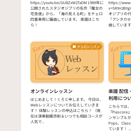
https://youtu.be/GU8ZxW2TaDM 1989年に
https://www
公開されたスタジオジブリの名作『魔女の
v=SRtH2B
宅急便』から、「海の見える町」をチェロ
オジブリの
四重奏用に編曲しています。 楽譜はこち
「アシタカ
ら！
曲しています。 
チェロレッスン
オンラインレッスン
楽譜 配信 
利用につ
はじめまして！くろと申します。 今日は、
Webレッスンについてお伝えしていきま
こちらでは、
す！ 体験レッスンの申込はこちら！ （現
『Piasco
在は演奏動画添削＆いつでも相談コースが
ンサンブル
人気で...
Pops、Cl
ています！ ...