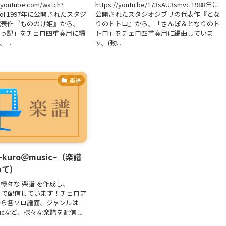
.youtube.com/watch?
https://youtu.be/173sAU3smvc 1988年に
YgIoI 1997年に公開されたスタジ
公開されたスタジオジブリの代表作『とな
代表作『もののけ姫』から、
りのトトロ』から、「さんぽ＆となりのト
せっ記」をチェロ四重奏用に編
トロ」をチェロ四重奏用に編曲していま
...
す。(動...
楽譜
~kuro＠music~（楽譜
いて）
様々な 楽譜 を作成し、
re』で配信しています！チェロア
から各ソロ譜面、ジャンルは
assicなど、様々な楽譜を配信し