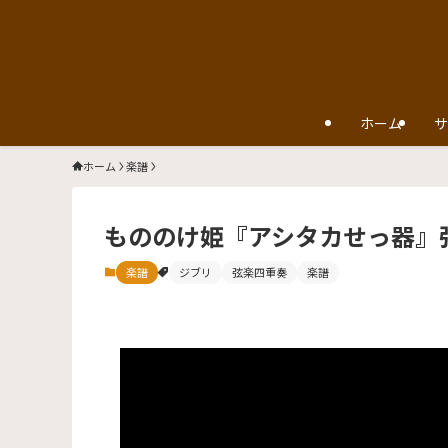
ホーム
サ
ホーム
楽譜
もののけ姫『アシタカせっ器』
楽譜
ジブリ
弦楽四重奏
楽譜