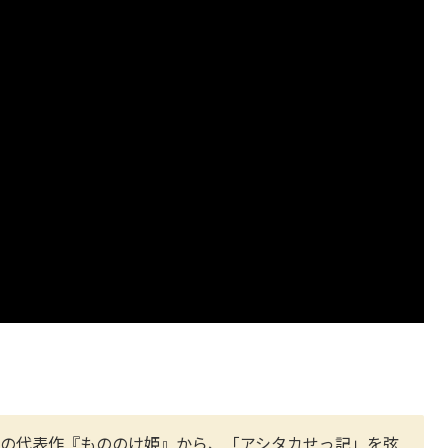
ブリの代表作『もののけ姫』から、「アシタカせっ記」を弦