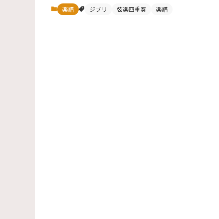
楽譜
ジブリ
弦楽四重奏
楽譜