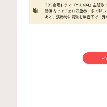
TBS金曜ドラマ『MIU404』主題歌
動画内ではチェロ四重奏＋＠で弾い
あと、演奏時に調弦を半音下げて弾