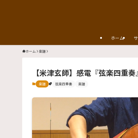
ホーム
サ
ホーム
楽譜
【米津玄師】感電『弦楽四重奏
楽譜
弦楽四重奏
楽譜