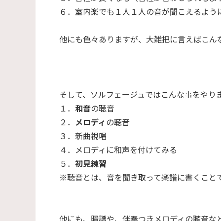
６．室内楽でも１人１人の音が聞こえるよう
他にも色々ありますが、大雑把に言えばこん
そして、ソルフェージュではこんな事をやり
１．
和音
の聴音
２．
メロディ
の聴音
３．新曲視唱
４．メロディに和声を付けてみる
５．
初見練習
※聴音とは、音を聞き取って楽譜に書くこと
他にも、暗譜や、伴奏つきメロディの聴音な