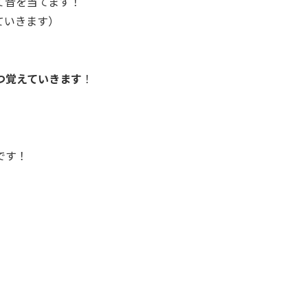
て音を当てます！
ていきます）
つ覚えていきます
！
です！