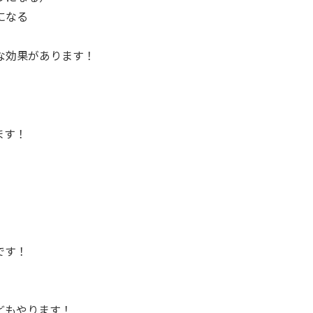
になる
な効果があります！
ます！
です！
どもやります！