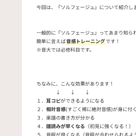
今回は、『ソルフェージュ』について紹介し
一般的に『ソルフェージュ』ってあまり知ら
簡単に言えば
音感トレーニング
です！
※音大では必修科目です。
ちなみに、こんな効果があります！
↓ ↓ ↓
１．
耳コピ
ができるようになる
２．
相対音感
(すごく稀に絶対音感)が身に付
３．楽譜の書き方が分かる
４．
譜読みが早くなる
（初見に強くなる！）
５．音程が良くなる（音程が合わせられるよ