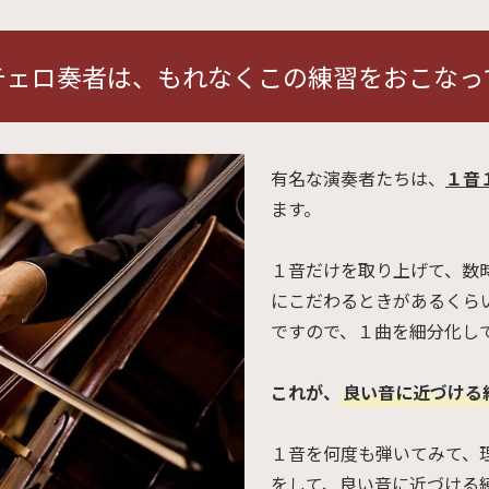
チェロ奏者は、もれなくこの練習をおこなっ
有名な演奏者たちは、
１音
ます。
１音だけを取り上げて、数
にこだわるときがあるくら
ですので、１曲を細分化し
これが、
良い音に近づける
１音を何度も弾いてみて、
をして、良い音に近づける