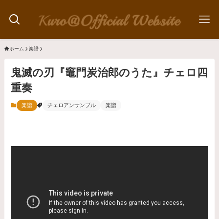
ホーム
楽譜
鬼滅の刃『竈門炭治郎のうた』チェロ四
重奏
楽譜
チェロアンサンブル
楽譜