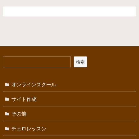
検索
オンラインスクール
サイト作成
その他
チェロレッスン