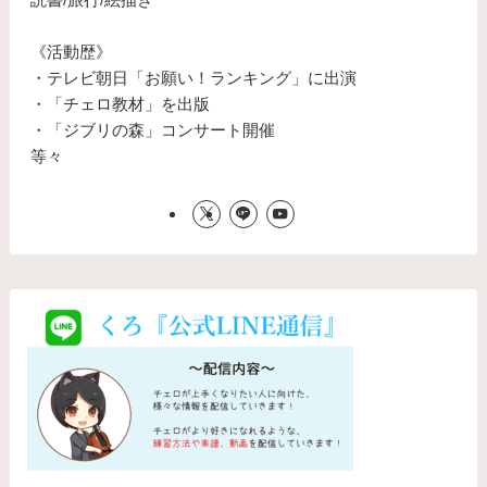
《活動歴》
・テレビ朝日「お願い！ランキング」に出演
・「チェロ教材」を出版
・「ジブリの森」コンサート開催
等々