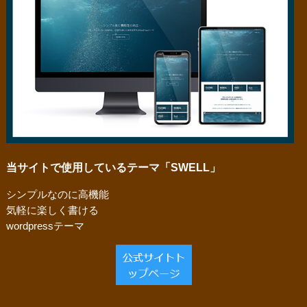
当サイトで使用しているテーマ「SWELL」
シンプルなのに高機能
気軽に楽しく書ける
wordpressテーマ