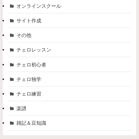
オンラインスクール
サイト作成
その他
チェロレッスン
チェロ初心者
チェロ独学
チェロ練習
楽譜
雑記＆豆知識