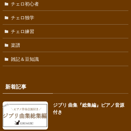
チェロ初心者
チェロ独学
チェロ練習
楽譜
雑記＆豆知識
新着記事
ジブリ 曲集『総集編』ピアノ音源
付き