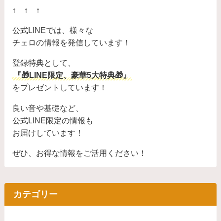
↑ ↑ ↑
公式LINEでは、様々な
チェロの情報を発信しています！
登録特典として、
『🎁LINE限定、豪華5大特典🎁』
をプレゼントしています！
良い音や基礎など、
公式LINE限定の情報も
お届けしています！
ぜひ、お得な情報をご活用ください！
カテゴリー