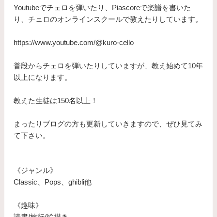
Youtubeでチェロを弾いたり、Piascoreで楽譜を書いた
り、チェロのオンラインスクールで教えたりしています。
https://www.youtube.com/@kuro-cello
普段からチェロを弾いたりしていますが、教え始めて10年
以上になります。
​教えた生徒は150名以上！
まったりブログの方も更新していきますので、ぜひ見てみ
て下さい。
《ジャンル》
Classic、Pops、ghibli他
《趣味》
読書/旅行/絵描き