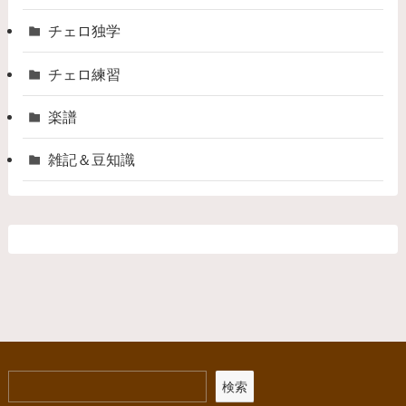
チェロ独学
チェロ練習
楽譜
雑記＆豆知識
検索